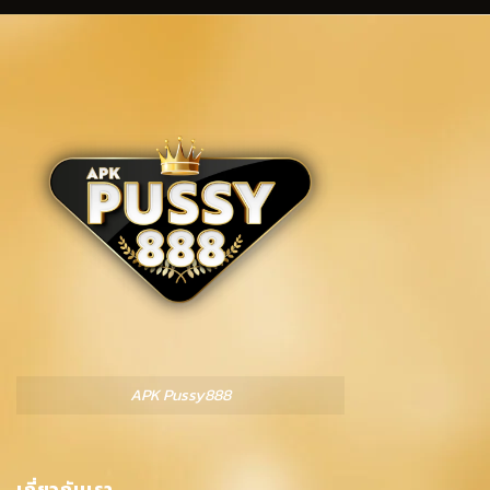
APK Pussy888
เกี่ยวกับเรา