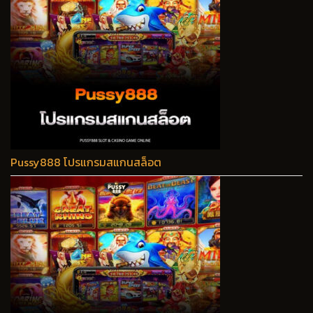
Pussy888 โปรแกรมสแกนสล็อต