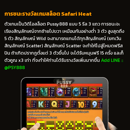
การชนะรางวัลเกมสล็อต Safari Heat
ตัวเกมเป็นวิดิโอสล็อต Pussy888 แบบ 5 รีล 3 แถว การชนะจะ
เรียงสัญลักษณ์จากซ้ายไปขวา เหมือนกันอย่างต่ำ 3 ตัว สูงสุดถึง
5 ตัว สัญลักษณ์ Wild จะสามารถแทนได้ทุกสัญลักษณ์ (ยกเว้น
สัญลักษณ์ Scatter) สัญลักษณ์ Scatter จะทำให้ไปสู่โหมดฟรีส
ปิน ถ้าเกิดปรากฏตั้งแต่ 3 ตัวขึ้นไป จะได้รับหมุนฟรี 15 ครั้ง และก็
ตัวคูณ x3 เท่า ที่จะทำให้ท่านได้รับรางวัลเพิ่มมากขึ้น
Add LINE ::
@PSY888