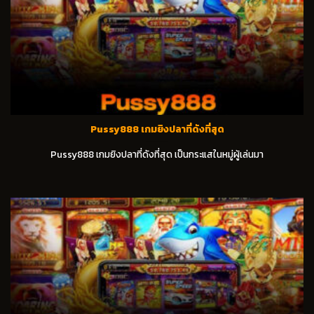
Pussy888 เกมยิงปลาที่ดังที่สุด
Pussy888 เกมยิงปลาที่ดังที่สุด เป็นกระแสในหมู่ผู้เล่นมา