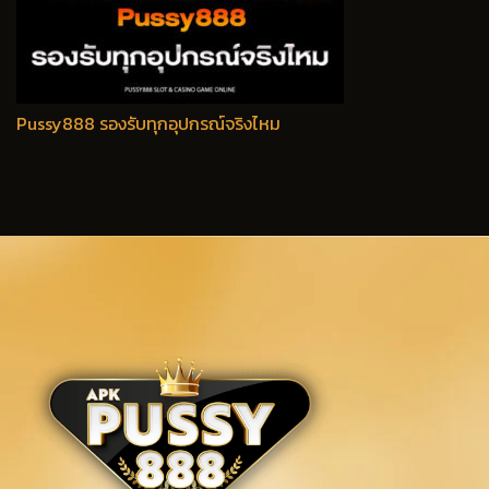
Pussy888 รองรับทุกอุปกรณ์จริงไหม