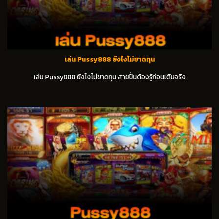
เล่น Pussy888 ยังไงไม่ขาดทุน
เล่น Pussy888 ยังไงไม่ขาดทุน สายปั่นต้องรู้ก่อนเติมจริง