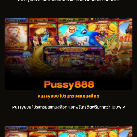
Pussy888 โปรแกรมสแกนสล็อต
Pussy888 โปรแกรมสแกนสล็อต แจกฟรีเครดิตฟรีมากกว่า 100% P