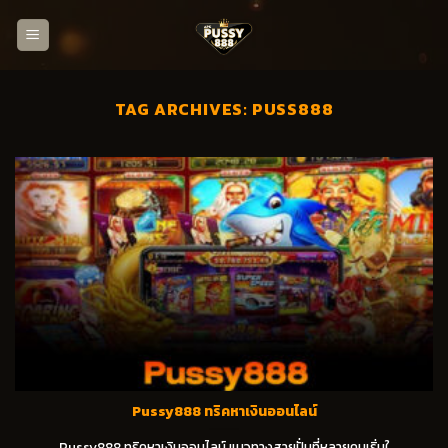
Skip
to
content
TAG ARCHIVES:
PUSS888
Pussy888 ทริคหาเงินออนไลน์
Pussy888 ทริคหาเงินออนไลน์ แนวทางสายปั่นที่หลายคนเริ่มใ