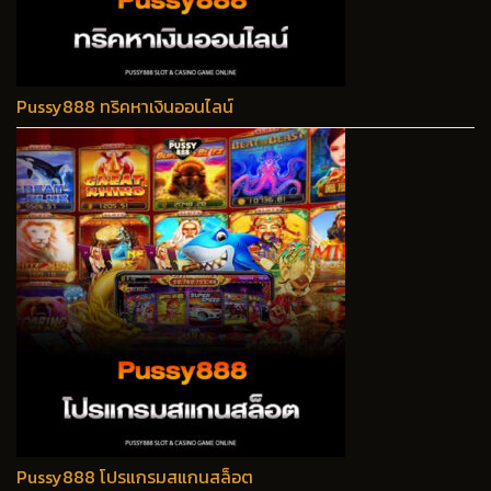
Pussy888 ทริคหาเงินออนไลน์
Pussy888 โปรแกรมสแกนสล็อต