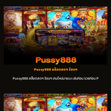
Pussy888 สล็อตสดๆ ร้อนๆ
Pussy888 สล็อตสดๆ ร้อนๆ เกมใหม่มาแรง เล่นก่อน รวยก่อน P