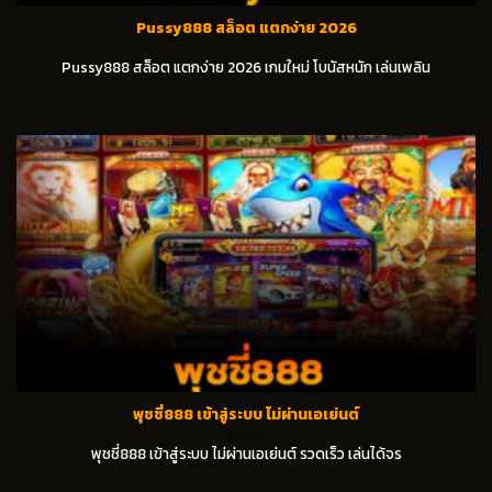
Pussy888 สล็อต แตกง่าย 2026
Pussy888 สล็อต แตกง่าย 2026 เกมใหม่ โบนัสหนัก เล่นเพลิน
พุชชี่888 เข้าสู่ระบบ ไม่ผ่านเอเย่นต์
พุชชี่888 เข้าสู่ระบบ ไม่ผ่านเอเย่นต์ รวดเร็ว เล่นได้จร