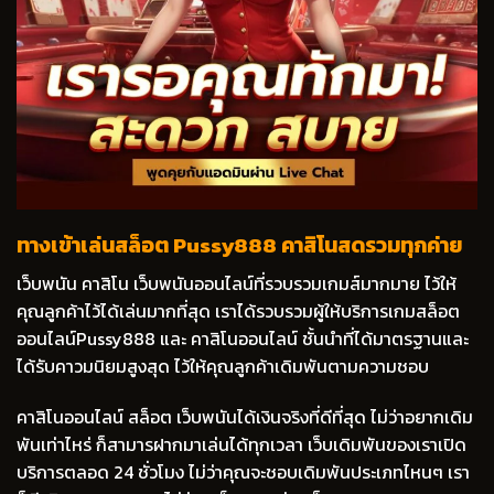
ทางเข้าเล่นสล็อต Pussy888 คาสิโนสดรวมทุกค่าย
เว็บพนัน คาสิโน เว็บพนันออนไลน์ที่รวบรวมเกมส์มากมาย ไว้ให้
คุณลูกค้าไว้ได้เล่นมากที่สุด เราได้รวบรวมผู้ให้บริการเกมสล็อต
ออนไลน์Pussy888 และ คาสิโนออนไลน์ ชั้นนำที่ได้มาตรฐานและ
ได้รับคาวมนิยมสูงสุด ไว้ให้คุณลูกค้าเดิมพันตามความชอบ
คาสิโนออนไลน์ สล็อต เว็บพนันได้เงินจริงที่ดีที่สุด ไม่ว่าอยากเดิม
พันเท่าไหร่ ก็สามารฝากมาเล่นได้ทุกเวลา เว็บเดิมพันของเราเปิด
บริการตลอด 24 ชั่วโมง ไม่ว่าคุณจะชอบเดิมพันประเภทไหนๆ เรา