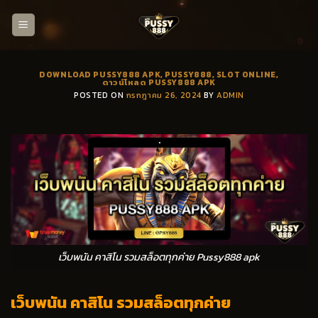
Skip
to
content
DOWNLOAD PUSSY888 APK
,
PUSSY888
,
SLOT ONLINE
,
ดาวน์โหลด PUSSY888 APK
POSTED ON
กรกฎาคม 26, 2024
BY
ADMIN
เว็บพนัน คาสิโน รวมสล็อตทุกค่าย Pussy888 apk
เว็บพนัน คาสิโน รวมสล็อตทุกค่าย