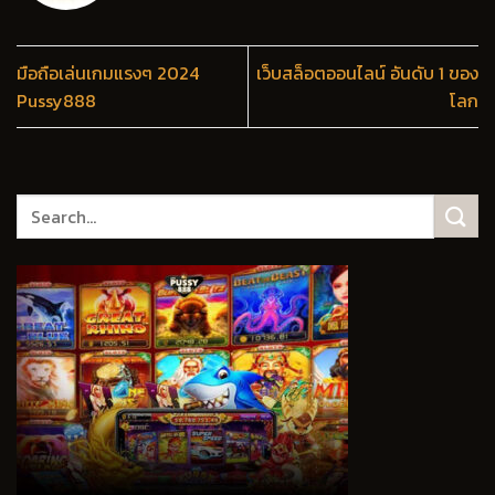
มือถือเล่นเกมแรงๆ 2024
เว็บสล็อตออนไลน์ อันดับ 1 ของ
Pussy888
โลก