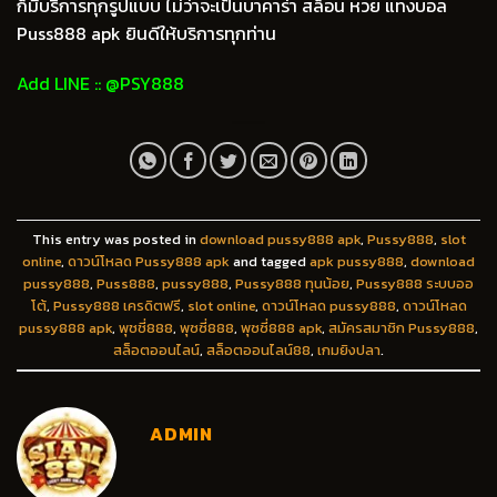
ก็มีบริการทุกรูปแบบ ไม่ว่าจะเป็นบาคาร่า สล็อน หวย แทงบอล
Puss888 apk ยินดีให้บริการทุกท่าน
Add LINE :: @PSY888
This entry was posted in
download pussy888 apk
,
Pussy888
,
slot
online
,
ดาวน์โหลด Pussy888 apk
and tagged
apk pussy888
,
download
pussy888
,
Puss888
,
pussy888
,
Pussy888 ทุนน้อย
,
Pussy888 ระบบออ
โต้
,
Pussy888 เครดิตฟรี
,
slot online
,
ดาวน์โหลด pussy888
,
ดาวน์โหลด
pussy888 apk
,
พุชชี่888
,
พุซซี่888
,
พุซซี่888 apk
,
สมัครสมาชิก Pussy888
,
สล็อตออนไลน์
,
สล็อตออนไลน์88
,
เกมยิงปลา
.
ADMIN