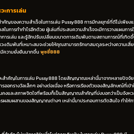
หวะการเล่น
จสำคัญของความสำเร็จในการเล่น Pussy888 การมีกลยุทธ์ที่ดีไม่เพียงแ
กาสในการทำกำไรอีกด้วย ผู้เล่นที่ประสบความสำเร็จจะมีการวางแผนการใช
าการเล่น และรู้จักปรับเปลี่ยนขนาดการเดิมพันตามสถานการณ์ที่เกิดขึ
วะเดิมพันที่เหมาะสมจะช่วยให้คุณสามารถรักษาสมดุลระหว่างความเสี่
ีความยั่งยืนมากขึ้น
พุซซี่888
กษะสำคัญในการเล่น Pussy888 โดยสัญญาณเหล่านี้มาจากหลายปัจจัย 
รออกรางวัลเล็กๆ อย่างต่อเนื่อง หรือการเรียงตัวของสัญลักษณ์ที่เข้า
ั่นคงและสภาพจิตใจที่พร้อมก็เป็นสัญญาณสำคัญที่บ่งบอกว่าเป็นจังหวะท
ช้การผสมผสานของสัญญาณต่างๆ เหล่านี้มาประกอบการตัดสินใจ ทำให้ก