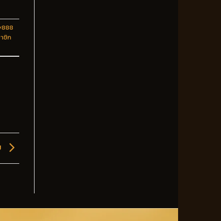
y888
าชิก
ม