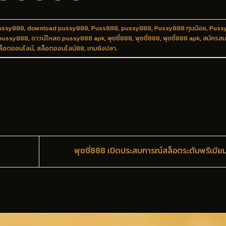
ussy888
,
download pussy888
,
Puss888
,
pussy888
,
Pussy888 ทุนน้อย
,
Puss
 pussy888
,
ดาวน์โหลด pussy888 apk
,
พุชชี่888
,
พุซซี่888
,
พุซซี่888 apk
,
สมัครสม
ล็อตออนไลน์
,
สล็อตออนไลน์88
,
เกมยิงปลา
.
พุชชี่888 เปิดประสบการณ์สล็อตระดับพรีเมีย