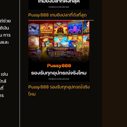
Pussy888 เกมยิงปลาที่ดังที่สุด
ต่ช่วย
้เงิน
้น การ
ยงและ
เช่น
ใกล้
Pussy888 รองรับทุกอุปกรณ์จริง
ี่
ไหม
าร