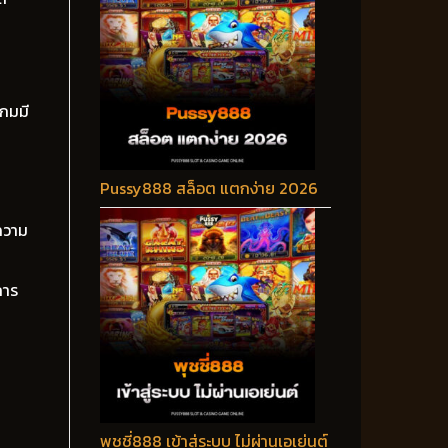
เกมมี
Pussy888 สล็อต แตกง่าย 2026
ความ
การ
พุชชี่888 เข้าสู่ระบบ ไม่ผ่านเอเย่นต์