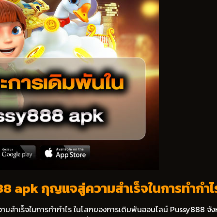
88 apk กุญแจสู่ความสำเร็จในการทำกำไ
วามสำเร็จในการทำกำไร ในโลกของการเดิมพันออนไลน์ Pussy888 จัง