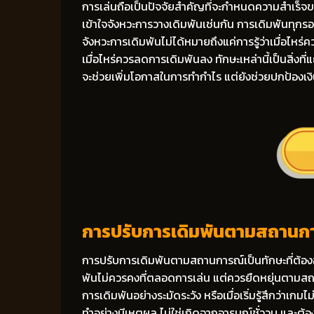
การเล่นถือเป็นปัจจัยสำคัญที่จะกำหนดความสำเร็จของ
เข้าใจจังหวะการวางเดิมพันเช่นกัน การเดิมพันทุกรอ
จังหวะการเดิมพันไม่ได้หมายถึงแค่การรู้ว่าเมื่อไหร่ค
เมื่อไหร่ควรลดการเดิมพันลง ทักษะเหล่านี้เป็นสิ่งที่
จะช่วยเพิ่มโอกาสในการทำกำไร แต่ยังช่วยปกป้องเงิ
การปรับการเดิมพันตามสถานก
การปรับการเดิมพันตามสถานการณ์เป็นทักษะที่ต้อ
พันไม่ควรคงที่ตลอดการเล่น แต่ควรยืดหยุ่นตามสถานก
การเดิมพันอย่างระมัดระวัง หรือเมื่อเริ่มรู้สึกว่าเก
ทำอย่างมีเหตุผล ไม่ใช่เกิดจากอารมณ์ชั่ววูบ และต้อ