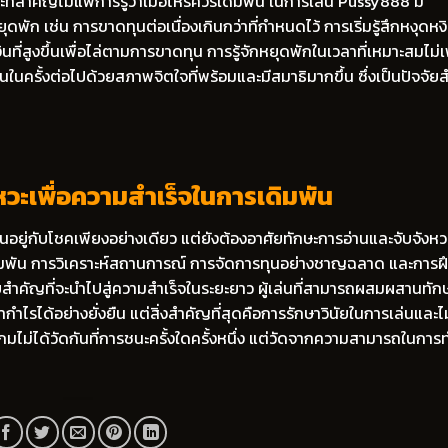
ะที่สำคัญไม่แพ้การรู้ว่าเมื่อไหร่ควรเดิมพัน ในการเล่น Pussy888 มี
ัก เช่น การขาดทุนต่อเนื่องเกินกว่าที่กำหนดไว้ การเริ่มรู้สึกหงุดหง
ที่สูงขึ้นเพื่อไล่ตามการขาดทุน การรู้จักหยุดพักในเวลาที่เหมาะสมไม่
นในครั้งต่อไปด้วยสภาพจิตใจที่พร้อมและมีสมาธิมากขึ้น ซึ่งเป็นปัจจัย
วะเพื่อความสำเร็จในการเดิมพัน
ยู่กับโชคเพียงอย่างเดียว แต่ยังต้องอาศัยทักษะการอ่านและจับจังหวะ
ิมพัน การวิเคราะห์สถานการณ์ การจัดการทุนอย่างชาญฉลาด และการฝ
บสำคัญที่จะนำไปสู่ความสำเร็จในระยะยาว ผู้เล่นที่สามารถผสมผสานทัก
ำไรได้อย่างยั่งยืน แต่สิ่งสำคัญที่สุดคือการรักษาวินัยในการเล่นและไม
มไม่ได้วัดกันที่การชนะครั้งใดครั้งหนึ่ง แต่วัดจากความสามารถในการ