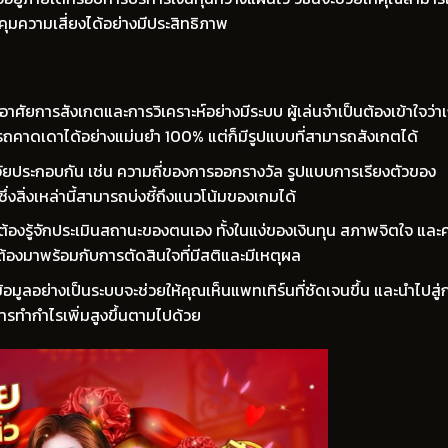
ความเสี่ยงได้อย่างมีประสิทธิภาพ
าศัยการสังเกตและการวิเคราะห์อย่างมีระบบ ผู้เล่นจำเป็นต้องเข้าใจว่า
รถคาดเดาได้อย่างแม่นยำ 100% แต่ก็มีรูปแบบที่สามารถสังเกตได้
ัยประกอบกัน เช่น ความถี่ของการออกรางวัล รูปแบบการเรียงตัวของ
งสิ่งเหล่านี้สามารถบ่งชี้ถึงแนวโน้มของเกมได้
้องรู้จักประเมินสถานะของตนเอง ทั้งในแง่ของเงินทุน สภาพจิตใจ และ
ต้องมาพร้อมกับการตัดสินใจที่มีสติและมีเหตุผล
มูลอย่างเป็นระบบจะช่วยให้คุณเห็นแพทเทิร์นที่ชัดเจนขึ้น และนำไปสู่
การทำกำไรเพิ่มสูงขึ้นตามไปด้วย