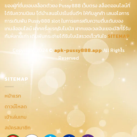
ของผู้ที่ชื่นชอบสล็อตตัวยง Pussy888 เว็บตรง สล็อตออนไลน์ที่
ได้รับความนิยม ได้นำเสนอโปรโมชั่นดีๆ ให้กับลูกค้า เสนอโอการ
การเดิมพัน Pussy888 slot ในการยกระดับความตื่นเต้นของ
เกมส์ออนไลน์ ฝากครั้งแรกรับโบนัส ฝากเยอะวงเงินเยอะมีสิทธิ์รับ
กับหลายเท่า เดิมพันกระจายได้รับโบนัสรวดเร็วทันใจ
SITEMAP
Copyright 2024 ©
apk-pussy888.app
All Rights
Reserved
SITEMAP
หน้าแรก
ดาวน์โหลด
เข้าเล่นเกม
สมัครสมาชิก