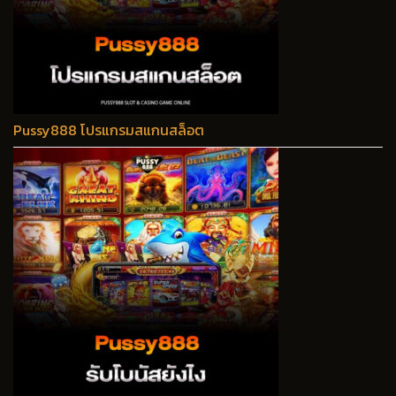
Pussy888 โปรแกรมสแกนสล็อต