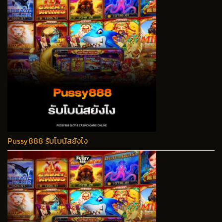
Pussy888 รับโบนัสยังไง