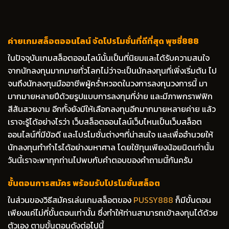
ค่ายเกมสล็อตออนไลน์ จัดโปรโมชั่นที่ดีที่สุด พุซซี่888
ในปัจจุบันเกมสล็อตออนไลน์นั้นเป็นที่นิยมและได้รับความสนใจ
จากนักลงทุนมากมายทั่วโลกไม่ว่าจะเป็นนักลงทุนที่เพิ่งเริ่มต้น ไป
จนถึงนักลงทุนมืออาชีพผู้คร่ำหวอดในวงการลงทุนวงการนี้ มา
มากมายหลายปีด้วยรูปแบบการลงทุนที่ง่าย และมีภาพกราฟฟิก
สีสันสวยงาม อีกทั้งยังมีให้เลือกลงทุนอีกมากมายหลายค่าย แล้ว
เราจะรู้ได้อย่างไรว่า เว็บสล็อตออนไลน์เว็บไหนเป็นเว็บสล็อต
ออนไลน์ที่มีข้อดี และโปรโมชั่นต่างๆที่น่าสนใจ และเพื่ออำนวยให้
นักลงทุนทำกำไรได้อย่างมหาศาล โดยใช้ทุนเพียงน้อยนิดเท่านั้น
วันนี้เราจะพาทุกท่านไปพบกับคำตอบของคำถามนี้กันครับ
ขั้นตอนการสมัคร พร้อมรับโปรโมชั่นสล็อต
ในส่วนของวิธีสมัครเล่นเกมสล็อตของ
PUSSY888
ก็มีขั้นตอน
เพียงแค่ไม่กี่ขั้นตอนเท่านั้น ซึ่งทำให้ท่านสามารถเข้าลงทุนได้ด้วย
ตัวเอง ตามขั้นตอนดังต่อไปนี้