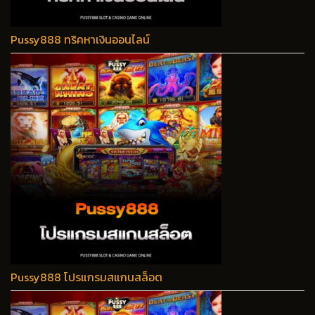
Pussy888 ทริคหาเงินออนไลน์
Pussy888 โปรแกรมสแกนสล็อต