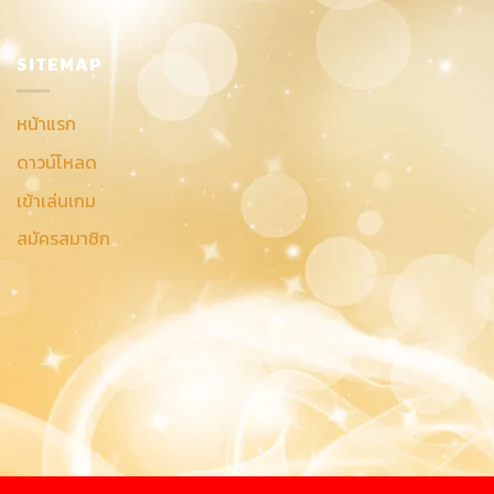
SITEMAP
หน้าแรก
ดาวน์โหลด
เข้าเล่นเกม
สมัครสมาชิก