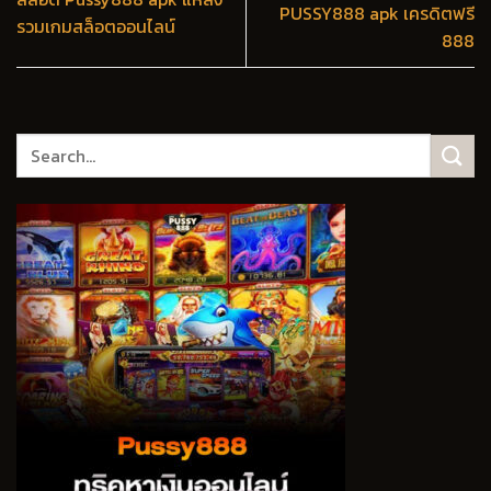
PUSSY888 apk เครดิตฟรี
รวมเกมสล็อตออนไลน์
888