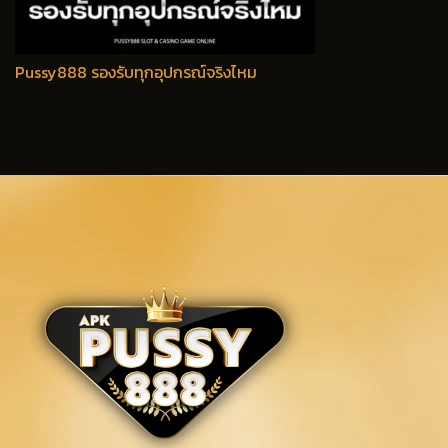
Pussy888 รองรับทุกอุปกรณ์จริงไหม