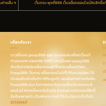
่ายอื่น ๆ
เว็บตรง พุชชี่888 เว็บสล็อตออนไลน์ลิขสิทธิ์แท
เกี่ยวกับเรา
S
ดาวน์โหลด pussy888 apk ทดลองเล่นสล็อตเว็บแท้
ห
ต่างประเทศ ปลอดภัย 100% ดาวน์โหลด pussy888
ด
สำหรับการพนันสล็อตของผู้ที่ชื่นชอบสล็อตตัวยง
เข
Pussy888 เว็บตรง สล็อตออนไลน์ที่ได้รับความนิยม ได้
นำเสนอโปรโมชั่นดีๆ ให้กับลูกค้า เสนอโอการการเดิมพัน
ส
Pussy888 slot ในการยกระดับความตื่นเต้นของเกมส์
ออนไลน์ ฝากครั้งแรกรับโบนัส ฝากเยอะวงเงินเยอะมีสิทธิ์
รับกับหลายเท่า เดิมพันกระจายได้รับโบนัสรวดเร็วทันใจ
SITEMAP