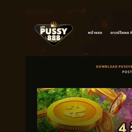
Skip
to
content
หน้าแรก
ดาวน์โหลด
DOWNLOAD PUSSY8
POS