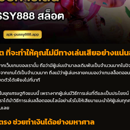
 ที่จะทำให้คุณไม่มีทางเล่นเสียอย่างแน่
เว็บเกมของเรานั้น ถือว่ามีผู้เล่นเข้ามาลงเดิมพันเป็นจำนวนมากในปัจ
่จากเกมได้เป็นจำนวนมาก ถึงแม้ว่าผู้เล่นหลายคนมองว่าเกมสล็อตออน
ัวได้เพียงไม่กี่นาที
ดในยุคเศรษฐกิจแบบนี้ เพราะหากผู้เล่นมีวิธีการเล่นที่ดีและเป็นประโยชน์
าได้นำวิธีการเล่นสล็อตออนไลน์อย่างไรไม่ให้เสียมาแนะนำให้ผู้เล่นทุกค
ันเลย
ตรง ช่วยทำเงินได้อย่างมหาศาล