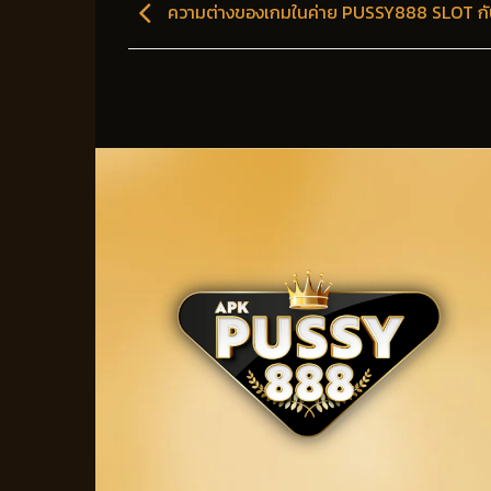
ความต่างของเกมในค่าย PUSSY888 SLOT กับค