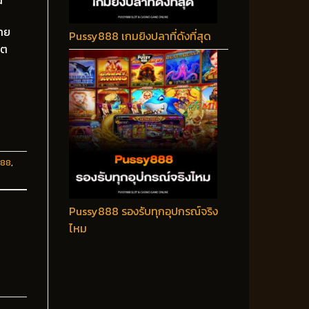
้
ลาย
Pussy888 เกมยิงปลาที่ดังที่สุด
อต
888
,
Pussy888 รองรับทุกอุปกรณ์จริง
ไหม