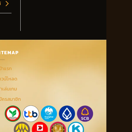
้
ITEMAP
น้าแรก
าวน์โหลด
้าเล่นเกม
มัครสมาชิก