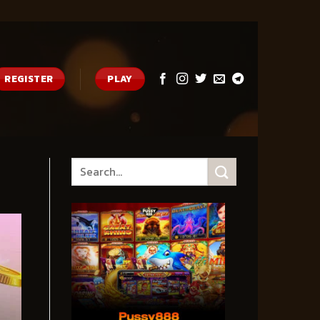
REGISTER
PLAY