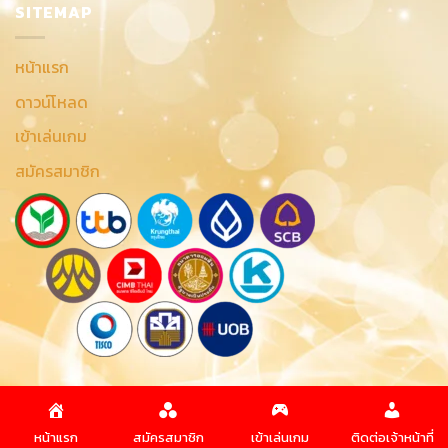
SITEMAP
หน้าแรก
ดาวน์โหลด
เข้าเล่นเกม
สมัครสมาชิก
Copyright 2026 ©
apk-pussy888.app, All Rights Reserved.
หน้าแรก
สมัครสมาชิก
เข้าเล่นเกม
ติดต่อเจ้าหน้าที่