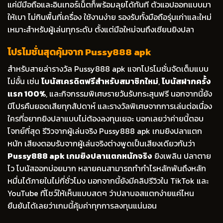
แค่มีมือถือและอินเทอร์เน็ตก็พร้อมลุยได้ทันที ตัวแอปออกแบบมา
ให้เบา ไม่กินพื้นที่เครื่อง ใช้งานง่าย รองรับทั้งมือถือรุ่นเก่าและใหม่
เหมาะสำหรับผู้เล่นทุกระดับ ตั้งแต่มือใหม่จนถึงเซียนยิงปลา
โปรโมชั่นสุดคุ้มจาก Pussy888 apk
สำหรับสายล่ารางวัล Pussy888 apk แจกโปรโมชั่นจัดเต็มแบบ
ไม่อั้น เช่น
โบนัสเครดิตฟรีสำหรับสมาชิกใหม่
,
โบนัสฝากครั้ง
แรก 100%
, และกิจกรรมพิเศษรายวันรับกระสุนฟรี นอกจากนี้ยัง
มีโปรคืนยอดเสียทุกสัปดาห์ และรางวัลพิเศษจากการเล่นต่อเนื่อง
ใครที่อยากยิงปลาแบบไม่ต้องลงทุนเยอะ บอกเลยว่าค่ายนี้ตอบ
โจทย์ที่สุด รีวิวจากผู้เล่นจริง Pussy888 apk เกมยิงปลาแตก
หนัก เสียงตอบรับจากผู้เล่นจริงต่างพูดเป็นเสียงเดียวกันว่า
Pussy888 apk เกมยิงปลาแตกหนักจริง
ยิงเพลิน ปลาตาย
ไว โบนัสออกบ่อยมาก หลายคนสามารถทำกำไรหลักพันถึงหลัก
หมื่นได้ภายในไม่กี่ชั่วโมง นอกจากนี้ยังมีคลิปรีวิวใน TikTok และ
YouTube ที่โชว์ให้เห็นแบบสดๆ ว่าปลาบอสแตกง่ายแค่ไหน
ยืนยันได้เลยว่าเกมนี้คุ้มค่าทุกการลงทุนแน่นอน