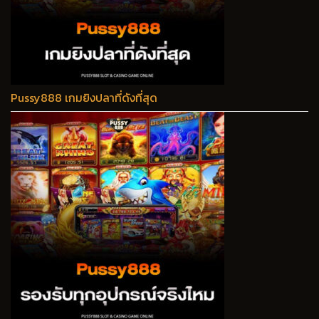
Pussy888 เกมยิงปลาที่ดังที่สุด