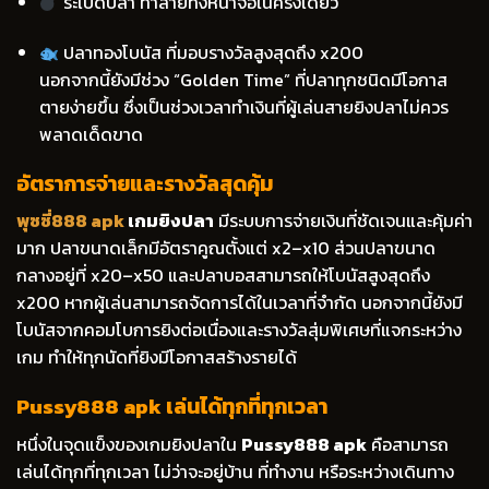
ระเบิดปลา ทำลายทั้งหน้าจอในครั้งเดียว
ปลาทองโบนัส ที่มอบรางวัลสูงสุดถึง x200
นอกจากนี้ยังมีช่วง “Golden Time” ที่ปลาทุกชนิดมีโอกาส
ตายง่ายขึ้น ซึ่งเป็นช่วงเวลาทำเงินที่ผู้เล่นสายยิงปลาไม่ควร
พลาดเด็ดขาด
อัตราการจ่ายและรางวัลสุดคุ้ม
พุซซี่888 apk
เกมยิงปลา
มีระบบการจ่ายเงินที่ชัดเจนและคุ้มค่า
มาก ปลาขนาดเล็กมีอัตราคูณตั้งแต่ x2–x10 ส่วนปลาขนาด
กลางอยู่ที่ x20–x50 และปลาบอสสามารถให้โบนัสสูงสุดถึง
x200 หากผู้เล่นสามารถจัดการได้ในเวลาที่จำกัด นอกจากนี้ยังมี
โบนัสจากคอมโบการยิงต่อเนื่องและรางวัลสุ่มพิเศษที่แจกระหว่าง
เกม ทำให้ทุกนัดที่ยิงมีโอกาสสร้างรายได้
Pussy888 apk เล่นได้ทุกที่ทุกเวลา
หนึ่งในจุดแข็งของเกมยิงปลาใน
Pussy888 apk
คือสามารถ
เล่นได้ทุกที่ทุกเวลา ไม่ว่าจะอยู่บ้าน ที่ทำงาน หรือระหว่างเดินทาง