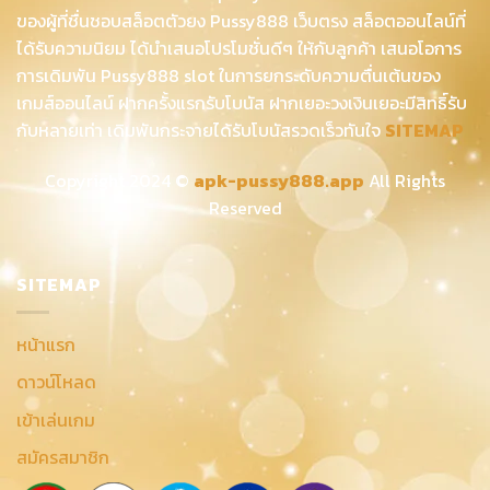
ของผู้ที่ชื่นชอบสล็อตตัวยง Pussy888 เว็บตรง สล็อตออนไลน์ที่
ได้รับความนิยม ได้นำเสนอโปรโมชั่นดีๆ ให้กับลูกค้า เสนอโอการ
การเดิมพัน Pussy888 slot ในการยกระดับความตื่นเต้นของ
เกมส์ออนไลน์ ฝากครั้งแรกรับโบนัส ฝากเยอะวงเงินเยอะมีสิทธิ์รับ
กับหลายเท่า เดิมพันกระจายได้รับโบนัสรวดเร็วทันใจ
SITEMAP
Copyright 2024 ©
apk-pussy888.app
All Rights
Reserved
SITEMAP
หน้าแรก
ดาวน์โหลด
เข้าเล่นเกม
สมัครสมาชิก