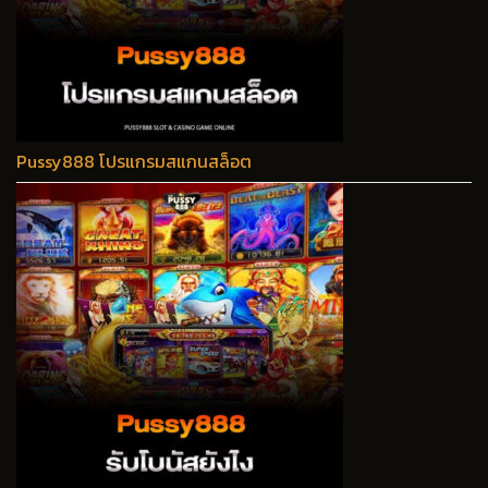
Pussy888 โปรแกรมสแกนสล็อต