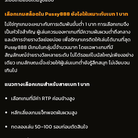
เลือกเกมสล็อตใน Pussy888 ยังไงให้เหมาะกับเบท 1 บาท
ไม่ใช่ทุกเกมจะเหมาะกับการเดิมพันขั้นต่ำ 1 บาท การเลือกเกมจึง
เป็นหัวใจสำคัญ ผู้เล่นควรมองหาเกมที่มีความผันผวนต่ำถึงกลาง
และมีการจ่ายรางวัลย่อยบ่อย เพื่อรักษาเครดิตให้เล่นได้นานที่สุด
Pussy888 มีเกมในกลุ่มนี้จำนวนมาก โดยเฉพาะเกมที่มี
สัญลักษณ์จ่ายรางวัลหลายระดับ ไม่ได้รอแค่โบนัสใหญ่เพียงอย่าง
เดียว เกมลักษณะนี้จะช่วยให้ผู้เล่นเบทต่ำยังรู้สึกสนุก ไม่เงียบจน
เกินไป
แนวทางเลือกเกมสำหรับสายเบท 1 บาท
เลือกเกมที่มีค่า RTP ค่อนข้างสูง
หลีกเลี่ยงเกมแจ็กพอตผันผวนสูง
ทดลองเล่น 50–100 รอบก่อนตัดสินใจ