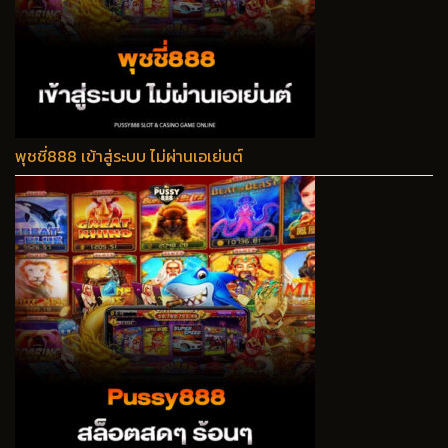
พุชชี่888 เข้าสู่ระบบ ไม่ผ่านเอเย่นต์