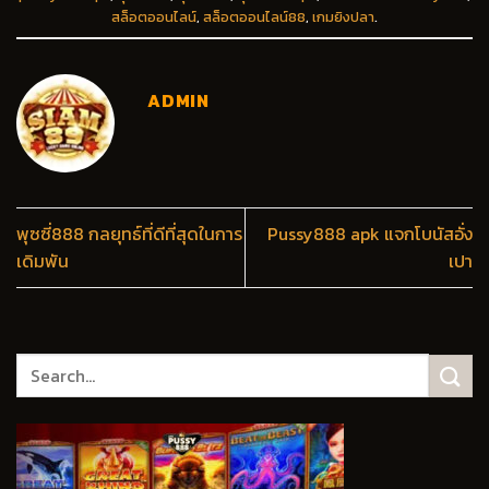
สล็อตออนไลน์
,
สล็อตออนไลน์88
,
เกมยิงปลา
.
ADMIN
พุซซี่888 กลยุทธ์ที่ดีที่สุดในการ
Pussy888 apk แจกโบนัสอั่ง
เดิมพัน
เปา