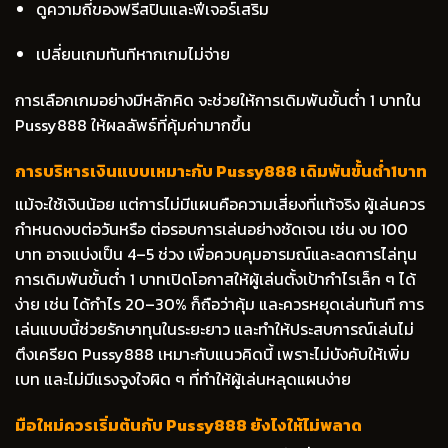
ดูความถี่ของฟรีสปินและฟีเจอร์เสริม
เปลี่ยนเกมทันทีหากเกมไม่จ่าย
การเลือกเกมอย่างมีหลักคิด จะช่วยให้การเดิมพันขั้นต่ำ 1 บาทใน
Pussy888 ให้ผลลัพธ์ที่คุ้มค่ามากขึ้น
การบริหารเงินแบบเหมาะกับ Pussy888 เดิมพันขั้นต่ำ1บาท
แม้จะใช้เงินน้อย แต่การไม่มีแผนคือความเสี่ยงที่แท้จริง ผู้เล่นควร
กำหนดงบต่อวันหรือ ต่อรอบการเล่นอย่างชัดเจน เช่น งบ 100
บาท อาจแบ่งเป็น 4–5 ช่วง เพื่อควบคุมอารมณ์และลดการไล่ทุน
การเดิมพันขั้นต่ำ 1 บาทเปิดโอกาสให้ผู้เล่นตั้งเป้ากำไรเล็ก ๆ ได้
ง่าย เช่น ได้กำไร 20–30% ก็ถือว่าคุ้ม และควรหยุดเล่นทันที การ
เล่นแบบนี้ช่วยรักษาทุนในระยะยาว และทำให้ประสบการณ์เล่นไม่
ตึงเครียด Pussy888 เหมาะกับแนวคิดนี้ เพราะไม่บังคับให้เพิ่ม
เบท และไม่มีแรงจูงใจผิด ๆ ที่ทำให้ผู้เล่นหลุดแผนง่าย
มือใหม่ควรเริ่มต้นกับ Pussy888 ยังไงให้ไม่พลาด