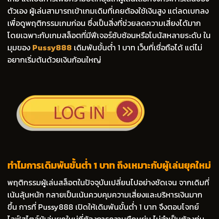
ตัวเอง ผู้เล่นสามารถเข้าเกมเดิมที่เคยต้องใช้เงินสูง แต่ลดเบทลง
เพื่อดูพฤติกรรมเกมก่อน ซึ่งเป็นสิ่งที่ช่วยลดความเสี่ยงได้มาก
โดยเฉพาะกับเกมสล็อตที่มีฟีเจอร์ซับซ้อนหรือโบนัสหลายระดับ ใน
มุมของ
Pussy888
เดิมพันขั้นต่ำ 1 บาท เว็บที่เชื่อถือได้ แต่ไม่
อยากเริ่มต้นด้วยเงินก้อนใหญ่
ทำไมการเดิมพันขั้นต่ำ 1 บาท ถึงเหมาะกับผู้เล่นยุคใหม่
พฤติกรรมผู้เล่นสล็อตในปัจจุบันเปลี่ยนไปอย่างชัดเจน จากเดิมที่
เน้นลุ้นหนัก กลายเป็นเน้นควบคุมความเสี่ยงและบริหารเงินมาก
ขึ้น การที่ Pussy888 เปิดให้เดิมพันขั้นต่ำ 1 บาท จึงตอบโจทย์
ไลฟ์สไตล์ผู้เล่นยุคใหม่ที่ต้องการความยืดหยุ่น ไม่จำเป็นต้องทุ่ม