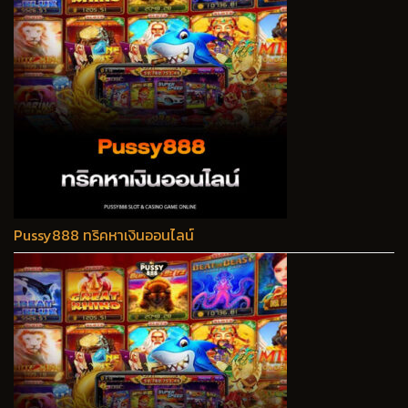
Pussy888 ทริคหาเงินออนไลน์