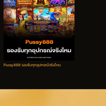
Pussy888 รองรับทุกอุปกรณ์จริงไหม