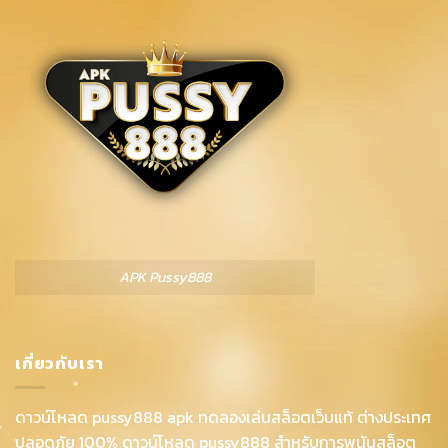
APK Pussy888
เกี่ยวกับเรา
ดาวน์โหลด pussy888 apk ทดลองเล่นสล็อตเว็บแท้ ต่างประเทศ
ปลอดภัย 100% ดาวน์โหลด pussy888 สำหรับการพนันสล็อต