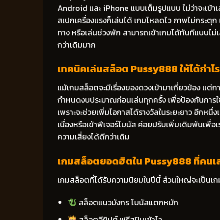
Android และ iPhone แบบเต็มรูปแบบ ไม่ว่าจะเข้าเล่
สเปกเครื่องแรงก็เล่นได้ เกมโหลดไว ภาพไม่กระตุก
ทาง หรือเล่นช่วงพัก สามารถเข้าเกมได้ทันทีแบบไม่เ
กว่าเดิมมาก
เทคนิคเล่นสล็อต Pussy888 ให้ได้กำไร
แม้เกมสล็อตจะมีเรื่องของดวงเข้ามาเกี่ยวข้อง แต่ก
กำหนดงบประมาณก่อนเล่นทุกครั้ง เพื่อป้องกันการใช้เ
เพราะจะช่วยเพิ่มโอกาสได้รางวัลในระยะยาว อีกหนึ่งเ
เนื่องหรือเข้าฟีเจอร์โบนัส ค่อยปรับเพิ่มเดิมพันเพื่
ความเสี่ยงได้ดีกว่าเดิม
เกมสล็อตยอดฮิตใน Pussy888 ที่คนเล
เกมสล็อตที่ได้รับความนิยมในปีนี้ ส่วนใหญ่จะเป็นเ
สล็อตแนวมังกร โบนัสแตกหนัก
สล็อตอียิปต์ ฟรีสปินเข้าไว