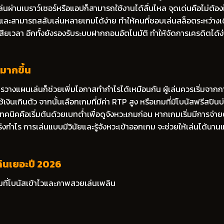
นผ่านเบราว์เซอร์หรือแอปก็สามารถใช้งานได้ลื่นไหล จุดเด่นคือไม่ต้องใ
 และสามารถสลับเล่นหลายเกมได้ง่าย ทำให้คนที่ชอบเล่นสล็อตระหว่างเ
สียเวลา อีกทั้งยังรองรับระบบฝากถอนอัตโนมัติ ทำให้จัดการเครดิตได้ง
มากขึ้น
ารวางแผนเล่นก็ช่วยเพิ่มโอกาสทำกำไรได้เหมือนกัน ผู้เล่นควรเริ่มจากก
งินเกินตัว จากนั้นเลือกเกมที่มีค่า RTP สูง หรือเกมที่มีโบนัสฟรีสปินบ
ทคนิคคือเริ่มต้นด้วยเบทต่ำเพื่อดูจังหวะเกมก่อน หากเกมเริ่มมีการจ่าย
อเร่งกำไร การเล่นแบบมีวินัยและรู้จังหวะเข้าออกเกม จะช่วยให้เล่นได้นาน
่นเยอะปี 2026
กมที่โบนัสเข้าไวและภาพสวยเล่นเพลิน