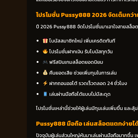
โปรโมชั่น Pussy888 2026 จัดเต็มกว่า
ปี 2026 Pussy888 จัดโปรโมชั่นมาเอาใจสายสล็อ
โบนัสสมาชิกใหม่ เพิ่มเครดิตทันที
โปรโมชั่นฝากเงิน รับโบนัสทุกวัน
ฟรีสปินเกมสล็อตยอดนิยม
คืนยอดเสีย ช่วยเพิ่มทุนในการเล่น
ฝากถอนออโต้ รวดเร็วตลอด 24 ชั่วโมง
เล่นผ่านมือถือได้แบบไม่มีสะดุด
โปรโมชั่นเหล่านี้ช่วยให้ผู้เล่นมีทุนเล่นเพิ่มขึ้น และลุ
Pussy888 มือถือ เล่นสล็อตแตกง่ายได้ท
ปัจจุบันผู้เล่นส่วนใหญ่หันมาเล่นผ่านมือถือมากขึ