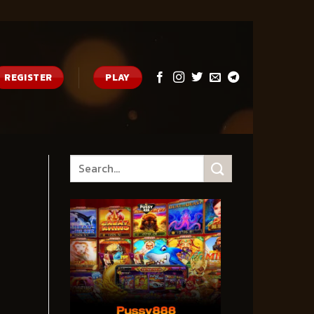
REGISTER
PLAY