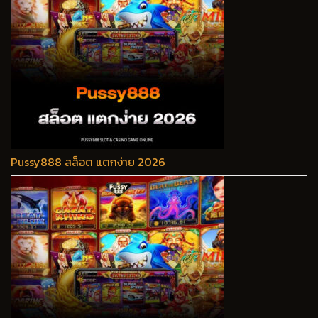
Pussy888 สล็อต แตกง่าย 2026