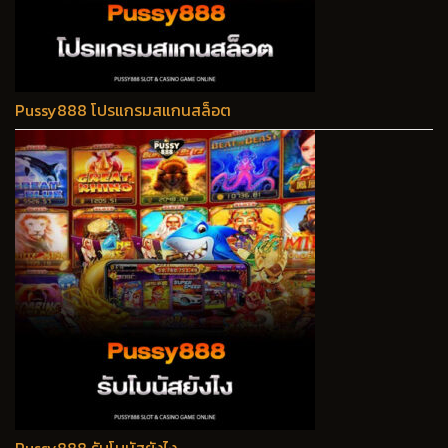
Pussy888 โปรแกรมสแกนสล็อต