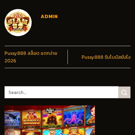
ADMIN
Pussy888 สล็อต แตกง่าย
Pussy888 รับโบนัสยังไง
2026