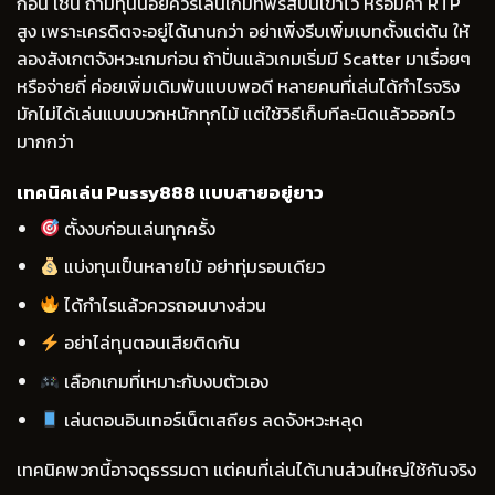
ก่อน เช่น ถ้ามีทุนน้อยควรเล่นเกมที่ฟรีสปินเข้าไว หรือมีค่า RTP
สูง เพราะเครดิตจะอยู่ได้นานกว่า อย่าเพิ่งรีบเพิ่มเบทตั้งแต่ต้น ให้
ลองสังเกตจังหวะเกมก่อน ถ้าปั่นแล้วเกมเริ่มมี Scatter มาเรื่อยๆ
หรือจ่ายถี่ ค่อยเพิ่มเดิมพันแบบพอดี หลายคนที่เล่นได้กำไรจริง
มักไม่ได้เล่นแบบบวกหนักทุกไม้ แต่ใช้วิธีเก็บทีละนิดแล้วออกไว
มากกว่า
เทคนิคเล่น Pussy888 แบบสายอยู่ยาว
ตั้งงบก่อนเล่นทุกครั้ง
แบ่งทุนเป็นหลายไม้ อย่าทุ่มรอบเดียว
ได้กำไรแล้วควรถอนบางส่วน
อย่าไล่ทุนตอนเสียติดกัน
เลือกเกมที่เหมาะกับงบตัวเอง
เล่นตอนอินเทอร์เน็ตเสถียร ลดจังหวะหลุด
เทคนิคพวกนี้อาจดูธรรมดา แต่คนที่เล่นได้นานส่วนใหญ่ใช้กันจริง