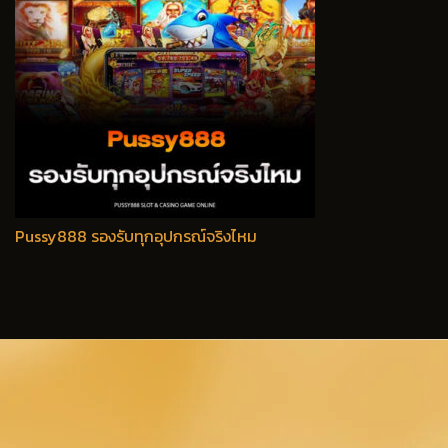
Pussy888 รองรับทุกอุปกรณ์จริงไหม