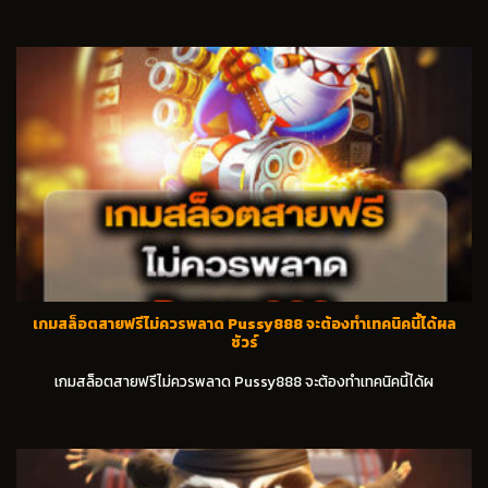
เกมสล็อตสายฟรีไม่ควรพลาด Pussy888 จะต้องทำเทคนิคนี้ได้ผล
ชัวร์
เกมสล็อตสายฟรีไม่ควรพลาด Pussy888 จะต้องทำเทคนิคนี้ได้ผ