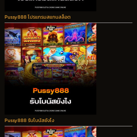
Pussy888 โปรแกรมสแกนสล็อต
Pussy888 รับโบนัสยังไง