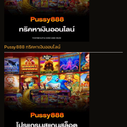
Pussy888 ทริคหาเงินออนไลน์