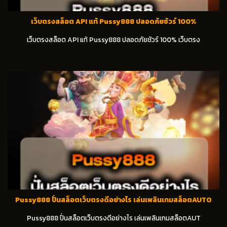
เว็บตรงสล็อต API แท้ Pussy888 ปลอดภัยชัวร์ 100%
เว็บตรงสล็อต API แท้ Pussy888 ปลอดภัยชัวร์ 100% เว็บตรง
Pussy888 ปั่นสล็อตเว็บตรงดีอย่างไร เล่นเพลินเกมสล็อตAUTO
Pussy888 ปั่นสล็อตเว็บตรงดีอย่างไร เล่นเพลินเกมสล็อตAUT