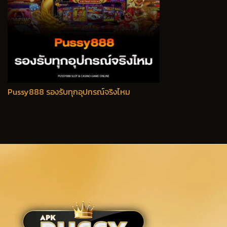
Pussy888 รองรับทุกอุปกรณ์จริงไหม