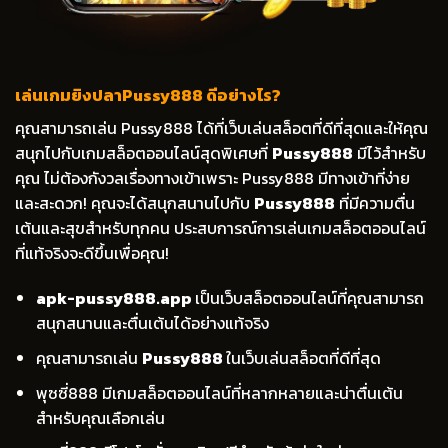
เล่นเกมยิงปลาPussy888 ดีอย่างไร?
คุณสามารถเล่น Pussy888 ได้ที่เว็บเล่นสล็อตที่ดีที่สุดและให้คุณ
สนุกไปกับเกมสล็อตออนไลน์สุดพิเศษที่
Pussy888
มีไว้สำหรับ
คุณ ไม่ต้องกังวลเรื่องทางเข้าเพราะ Pussy888 มีทางเข้าที่ง่าย
และสะดวก! คุณจะได้สนุกสนานไปกับ
Pussy888
ที่มีความตื่น
เต้นและสุขสำหรับทุกคน ประสบการณ์การเล่นเกมสล็อตออนไลน์
ที่แท้จริงจะดีขึ้นเพื่อคุณ!
apk-pussy888.app
เป็นเว็บสล็อตออนไลน์ที่คุณสามารถ
สนุกสนานและตื่นเต้นได้อย่างแท้จริง
คุณสามารถเล่น
Pussy888
ในเว็บเล่นสล็อตที่ดีที่สุด
พุซซี่888 มีเกมสล็อตออนไลน์ที่หลากหลายและน่าตื่นเต้น
สำหรับคุณเลือกเล่น