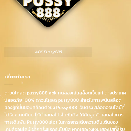
APK Pussy888
เกี่ยวกับเรา
ดาวน์โหลด pussy888 apk ทดลองเล่นสล็อตเว็บแท้ ต่างประเทศ
ปลอดภัย 100% ดาวน์โหลด pussy888 สำหรับการพนันสล็อต
ของผู้ที่ชื่นชอบสล็อตตัวยง Pussy888 เว็บตรง สล็อตออนไลน์ที่
ได้รับความนิยม ได้นำเสนอโปรโมชั่นดีๆ ให้กับลูกค้า เสนอโอการ
การเดิมพัน Pussy888 slot ในการยกระดับความตื่นเต้นของ
เกมส์ออนไลน์ ฝากครั้งแรกรับโบนัส ฝากเยอะวงเงินเยอะมีสิทธิ์รับ