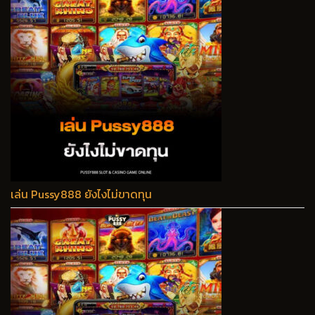
เล่น Pussy888 ยังไงไม่ขาดทุน