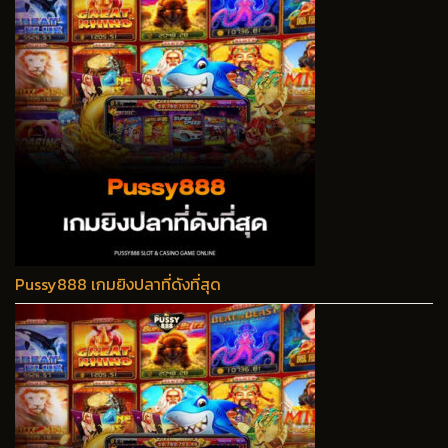
Pussy888 เกมยิงปลาที่ดังที่สุด