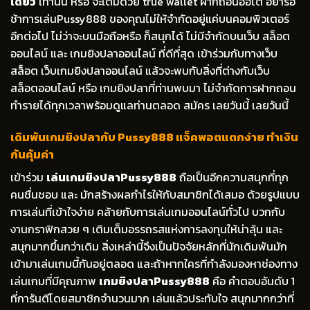
เดียว
เท่านั้น หรือ จะเติมด้วย true wallet ฝากถอนออโต้ อย่ารอ
ช้าการเล่นPussy888 ของคุณไม่ให้จำกัดอยู่แค่บนคอมพิวเตอร์
อีกต่อไป ไม่ว่าจะบนมือถือหรือ ก็สนุกได้ ไม่มีจำกัดบนเว็บ สล็อต
ออนไลน์ และ เกมยิงปลาออนไลน์ ที่ดีที่สุด เข้าร่วมกับทางเว็บ
สล็อต เว็บเกมยิงปลาออนไลน์ แล้วจะพบกับสิ่งที่ต่างกับเว็บ
สล็อตออนไลน์ หรือ เกมยิงปลาที่ท่านพบมา ไม่จำกัดการฝากถอน
ทำรายได้ทุกเวลาพร้อมดูแลท่านตลอด สมัคร เลยวันนี้ เลยวันนี้
เดิมพันเกมยิงปลากับ
Pussy888 แจ็คพอตแตกง่าย ทำเงิน
กันคุ้มค่า
เข้าร่วม
เล่นเกมยิงปลาPussy888
ถือเป็นอีกความสนุกที่ทุก
คนชื่นชอบ และ มักสร้างผลกำไรให้กับสมาชิกได้เสมอ ด้วยรูปแบบ
การเล่นที่เข้าใจง่าย คล้ายกับการเล่นเกมออนไลน์ทั่วไป บวกกับ
งานกราฟิกสวย ๆ เติมเต็มอรรถรสแห่งการลงทุนให้น่าลุ้น และ
สนุกมากขึ้นกว่าเดิม สิ่งเหล่านี้จึงเป็นปัจจัยหลักที่นักเดิมพันมัก
เข้ามาเล่นเกมนี้กันอยู่ตลอด และถ้าหากใครที่กำลังมองหาช่องทาง
เล่นเกมที่มีคุณภาพ
เกมยิงปลาPussy888
คือ คำตอบอันดับ 1
ที่การันตีโดยสมาชิกจำนวนมาก เล่นแล้วประทับใจ สนุกมากกว่าที่