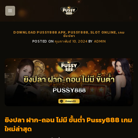
Skip
to
content
DOWNLOAD PUSSY888 APK
,
PUSSY888
,
SLOT ONLINE
,
เกม
ยิงปลา
POSTED ON
กุมภาพันธ์ 10, 2024
BY
ADMIN
ยิงปลา ฝาก-ถอน ไม่มี ขั้นต่ำ Pussy888 เกม
ใหม่ล่าสุด