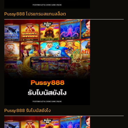
Pussy888 โปรแกรมสแกนสล็อต
Pussy888 รับโบนัสยังไง