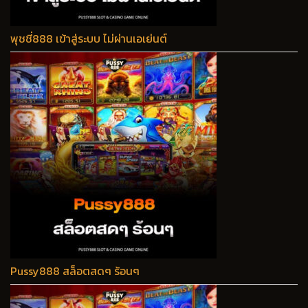
พุชชี่888 เข้าสู่ระบบ ไม่ผ่านเอเย่นต์
Pussy888 สล็อตสดๆ ร้อนๆ