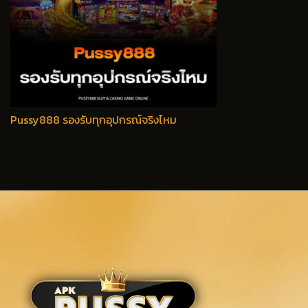
Pussy888 รองรับทุกอุปกรณ์จริงไหม